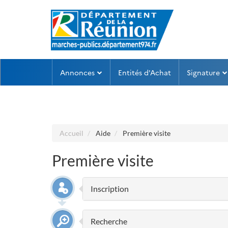
Aller au menu
Aller au contenu
Annonces
Entités d'Achat
Signature
Accueil
Aide
Première visite
Première visite
Inscription
Recherche